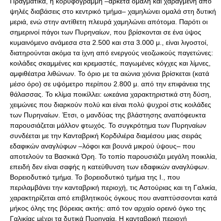
Πραγματικά, η κορυφογραμμή –αρκετά ομαλή και χαραγμένη από
ψηλές διαβάσεις στο κεντρικό τμήμα– χαμηλώνει ομαλά στη δυτική
μεριά, ενώ στην αντίθετη πλευρά χαμηλώνει απότομα. Παρότι οι
σημερινοί πάγοι των Πυρηναίων, που βρίσκονται σε ένα ύψος
κυμαινόμενο ανάμεσα στα 2.500 και στα 3.000 μ., είναι λιγοστοί,
διατηρούνται ακόμα τα ίχνη από ενεργούς νεοζωικούς παγετώνες:
κοιλάδες σκαμμένες και κρεμαστές, παγωμένες κόγχες και λίμνες,
αμφιθέατρα λιθώνων. Το όριο με τα αιώνια χιόνια βρίσκεται (κατά
μέσο όρο) σε υψόμετρο περίπου 2.800 μ. από την επιφάνεια της
θάλασσας. Το κλίμα ποικίλλει: ωκεάνια χαρακτηριστικά στη δύση,
χειμώνες που διαρκούν πολύ και είναι πολύ ψυχροί στις κοιλάδες
των Πυρηναίων. Έτσι, ο μανδύας της βλάστησης αναπόφευκτα
παρουσιάζεται μάλλον φτωχός. Το συγκρότημα των Πυρηναίων
συνδέεται με την Κανταβρική Κορδιλιέρα διαμέσου μιας σειράς
εδαφικών αναγλύφων –λόφοι και βουνά μικρού ύψους– που
αποτελούν τα Βασκικά Όρη. Το τοπίο παρουσιάζει μεγάλη ποικιλία,
επειδή δεν είναι σαφής η κατεύθυνση των εδαφικών αναγλύφων.
Βορειοδυτικό τμήμα. Το βορειοδυτικό τμήμα της Ι., που
περιλαμβάνει την κανταβρική περιοχή, τις Αστούριας και τη Γαλικία,
χαρακτηρίζεται από επιβλητικούς όγκους που αναπτύσσονται κατά
μήκος όλης της βόρειας ακτής: από τον αρχαίο ορεινό όγκο της
Γαλικίας μέχρι τα δυτικά Πυρηναία. Η κανταβρική περιοχή