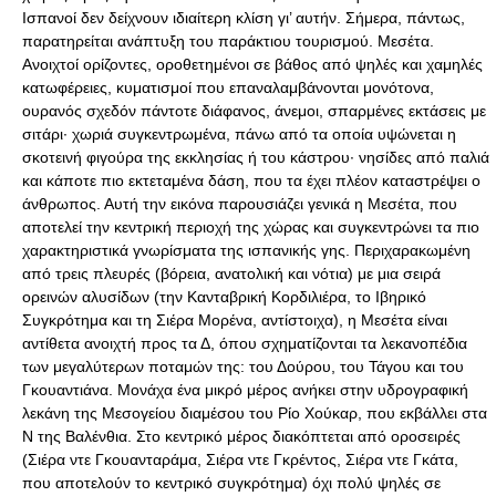
Ισπανοί δεν δείχνουν ιδιαίτερη κλίση γι’ αυτήν. Σήμερα, πάντως,
παρατηρείται ανάπτυξη του παράκτιου τουρισμού. Μεσέτα.
Ανοιχτοί ορίζοντες, οροθετημένοι σε βάθος από ψηλές και χαμηλές
κατωφέρειες, κυματισμοί που επαναλαμβάνονται μονότονα,
ουρανός σχεδόν πάντοτε διάφανος, άνεμοι, σπαρμένες εκτάσεις με
σιτάρι· χωριά συγκεντρωμένα, πάνω από τα οποία υψώνεται η
σκοτεινή φιγούρα της εκκλησίας ή του κάστρου· νησίδες από παλιά
και κάποτε πιο εκτεταμένα δάση, που τα έχει πλέον καταστρέψει ο
άνθρωπος. Αυτή την εικόνα παρουσιάζει γενικά η Μεσέτα, που
αποτελεί την κεντρική περιοχή της χώρας και συγκεντρώνει τα πιο
χαρακτηριστικά γνωρίσματα της ισπανικής γης. Περιχαρακωμένη
από τρεις πλευρές (βόρεια, ανατολική και νότια) με μια σειρά
ορεινών αλυσίδων (την Κανταβρική Κορδιλιέρα, το Ιβηρικό
Συγκρότημα και τη Σιέρα Μορένα, αντίστοιχα), η Μεσέτα είναι
αντίθετα ανοιχτή προς τα Δ, όπου σχηματίζονται τα λεκανοπέδια
των μεγαλύτερων ποταμών της: του Δούρου, του Τάγου και του
Γκουαντιάνα. Μονάχα ένα μικρό μέρος ανήκει στην υδρογραφική
λεκάνη της Μεσογείου διαμέσου του Ρίο Χούκαρ, που εκβάλλει στα
Ν της Βαλένθια. Στο κεντρικό μέρος διακόπτεται από οροσειρές
(Σιέρα ντε Γκουανταράμα, Σιέρα ντε Γκρέντος, Σιέρα ντε Γκάτα,
που αποτελούν το κεντρικό συγκρότημα) όχι πολύ ψηλές σε