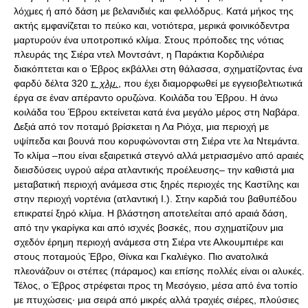
λόχμες ή από δάση με βελανιδιές και φελλόδρυς. Κατά μήκος της
ακτής εμφανίζεται το πεύκο και, νοτιότερα, μερικά φοινικόδεντρα
μαρτυρούν ένα υποτροπικό κλίμα. Στους πρόποδες της νότιας
πλευράς της Σιέρα ντελ Μοντσάντ, η Παράκτια Κορδιλιέρα
διακόπτεται και ο Έβρος εκβάλλει στη θάλασσα, σχηματίζοντας ένα
φαρδύ δέλτα 320
τ. χλμ.
, που έχει διαμορφωθεί με εγγειοβελτιωτικά
έργα σε έναν απέραντο ορυζώνα. Κοιλάδα του Έβρου. Η άνω
κοιλάδα του Έβρου εκτείνεται κατά ένα μεγάλο μέρος στη Ναβάρα.
Δεξιά από τον ποταμό βρίσκεται η Λα Ριόχα, μια περιοχή με
υψίπεδα και βουνά που κορυφώνονται στη Σιέρα ντε λα Ντεμάντα.
Το κλίμα –που είναι εξαιρετικά στεγνό αλλά μετριασμένο από αραιές
διεισδύσεις υγρού αέρα ατλαντικής προέλευσης– την καθιστά μια
μεταβατική περιοχή ανάμεσα στις ξηρές περιοχές της Καστίλης και
στην περιοχή νορτένια (ατλαντική Ι.). Στην καρδιά του βαθυπέδου
επικρατεί ξηρό κλίμα. Η βλάστηση αποτελείται από αραιά δάση,
από την γκαρίγκα και από ισχνές βοσκές, που σχηματίζουν μια
σχεδόν έρημη περιοχή ανάμεσα στη Σιέρα ντε Αλκουμπιέρε και
στους ποταμούς Έβρο, Θίνκα και Γκαλιέγκο. Πιο ανατολικά
πλεονάζουν οι στέπες (πάραμος) και επίσης πολλές είναι οι αλυκές.
Τέλος, ο Έβρος στρέφεται προς τη Μεσόγειο, μέσα από ένα τοπίο
με πτυχώσεις· μια σειρά από μικρές αλλά τραχιές σιέρες, πλούσιες