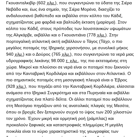
χλμ.
), που συγκεντρώνει τα ύδατα της Σιέρα
Νεβάδα και, έως ένα σημείο, της Σιέρα Μορένα, διασχίζει το
ανδαλουσιανό βαθύπεδο και εκβάλλει στον κόλπο του Κάδιξ,
σχηματίζοντας μια φαρδιά και βαλτώδη έκταση (μαρίσμα). Στον
κόλπο του Κάδιξ, στους πρόποδες των λουσιτανικών υψωμάτων
της Αλγκάρβε, εκβάλλει και ο Γκουαντιάνα (778
χλμ.
). Στην
πορτογαλική ατλαντική ακτή εκβάλλουν ο Τάγος (Τάχο, ο πιο
μεγάλος ποταμός της Ιβηρικής χερσονήσου, με συνολικό μήκος
940
χλμ.
) και ο Δούρος (765
χλμ.
), που συγκεντρώνει τα νερά μιας
υδρογραφικής λεκάνης 98.000
τ. χλμ.
, της πιο εκτεταμένης στη
χώρα. Μικροί και πλούσιοι σε νερά είναι οι ποταμοί που ξεκινούν
από την Κανταβρική Κορδιλιέρα και εκβάλλουν στον Ατλαντικό. Ο
πιο σημαντικός ποταμός στη μεσογειακή πλευρά είναι ο Έβρος
(928
χλμ.
), που πηγάζει από την Κανταβρική Κορδιλιέρα, ελίσσεται
ανάμεσα στο Ιβηρικό Συγκρότημα και στα Πυρηναία και εκβάλλει
σχηματίζοντας ένα πλατύ δέλτα. Οι άλλοι ποταμοί που εκβάλλουν
στη Μεσόγειο πηγάζουν από τις ανατολικές πλαγιές της Μεσέτα,
όπου οι βροχές δεν ξεπερνούν συχνά το ύψος των 200 χιλιοστών
τον χρόνο. Έχουν μικρή και ορμητική ροή (ράμπλας) και
προκαλούν ξαφνικές και καταστροφικές πλημμύρες.Η μεγάλη
ποικιλία είναι το κύριο χαρακτηριστικό της γεωγραφίας των