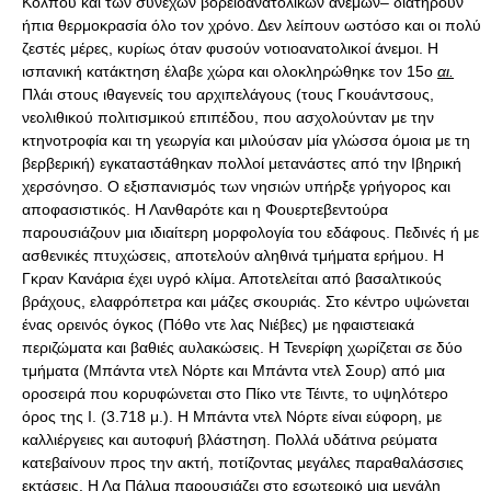
Κόλπου και των συνεχών βορειοανατολικών ανέμων– διατηρούν
ήπια θερμοκρασία όλο τον χρόνο. Δεν λείπουν ωστόσο και οι πολύ
ζεστές μέρες, κυρίως όταν φυσούν νοτιοανατολικοί άνεμοι. Η
ισπανική κατάκτηση έλαβε χώρα και ολοκληρώθηκε τον 15ο
αι.
Πλάι στους ιθαγενείς του αρχιπελάγους (τους Γκουάντσους,
νεολιθικού πολιτισμικού επιπέδου, που ασχολούνταν με την
κτηνοτροφία και τη γεωργία και μιλούσαν μία γλώσσα όμοια με τη
βερβερική) εγκαταστάθηκαν πολλοί μετανάστες από την Ιβηρική
χερσόνησο. Ο εξισπανισμός των νησιών υπήρξε γρήγορος και
αποφασιστικός. Η Λανθαρότε και η Φουερτεβεντούρα
παρουσιάζουν μια ιδιαίτερη μορφολογία του εδάφους. Πεδινές ή με
ασθενικές πτυχώσεις, αποτελούν αληθινά τμήματα ερήμου. Η
Γκραν Κανάρια έχει υγρό κλίμα. Αποτελείται από βασαλτικούς
βράχους, ελαφρόπετρα και μάζες σκουριάς. Στο κέντρο υψώνεται
ένας ορεινός όγκος (Πόθο ντε λας Νιέβες) με ηφαιστειακά
περιζώματα και βαθιές αυλακώσεις. Η Τενερίφη χωρίζεται σε δύο
τμήματα (Μπάντα ντελ Νόρτε και Μπάντα ντελ Σουρ) από μια
οροσειρά που κορυφώνεται στο Πίκο ντε Τέιντε, το υψηλότερο
όρος της Ι. (3.718 μ.). Η Μπάντα ντελ Νόρτε είναι εύφορη, με
καλλιέργειες και αυτοφυή βλάστηση. Πολλά υδάτινα ρεύματα
κατεβαίνουν προς την ακτή, ποτίζοντας μεγάλες παραθαλάσσιες
εκτάσεις. Η Λα Πάλμα παρουσιάζει στο εσωτερικό μια μεγάλη