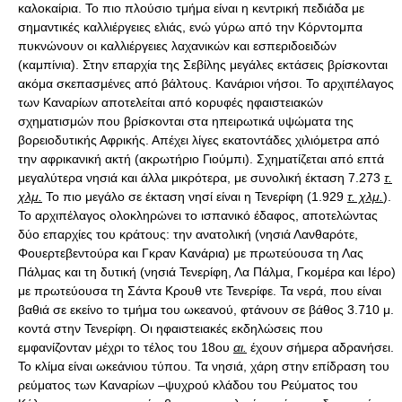
καλοκαίρια. Το πιο πλούσιο τμήμα είναι η κεντρική πεδιάδα με
σημαντικές καλλιέργειες ελιάς, ενώ γύρω από την Κόρντομπα
πυκνώνουν οι καλλιέργειες λαχανικών και εσπεριδοειδών
(καμπίνια). Στην επαρχία της Σεβίλης μεγάλες εκτάσεις βρίσκονται
ακόμα σκεπασμένες από βάλτους. Κανάριοι νήσοι. Το αρχιπέλαγος
των Καναρίων αποτελείται από κορυφές ηφαιστειακών
σχηματισμών που βρίσκονται στα ηπειρωτικά υψώματα της
βορειοδυτικής Αφρικής. Απέχει λίγες εκατοντάδες χιλιόμετρα από
την αφρικανική ακτή (ακρωτήριο Γιούμπι). Σχηματίζεται από επτά
μεγαλύτερα νησιά και άλλα μικρότερα, με συνολική έκταση 7.273
τ.
χλμ.
Το πιο μεγάλο σε έκταση νησί είναι η Τενερίφη (1.929
τ. χλμ.
).
Το αρχιπέλαγος ολοκληρώνει το ισπανικό έδαφος, αποτελώντας
δύο επαρχίες του κράτους: την ανατολική (νησιά Λανθαρότε,
Φουερτεβεντούρα και Γκραν Κανάρια) με πρωτεύουσα τη Λας
Πάλμας και τη δυτική (νησιά Τενερίφη, Λα Πάλμα, Γκομέρα και Ιέρο)
με πρωτεύουσα τη Σάντα Κρουθ ντε Τενερίφε. Τα νερά, που είναι
βαθιά σε εκείνο το τμήμα του ωκεανού, φτάνουν σε βάθος 3.710 μ.
κοντά στην Τενερίφη. Οι ηφαιστειακές εκδηλώσεις που
εμφανίζονταν μέχρι το τέλος του 18ου
αι.
έχουν σήμερα αδρανήσει.
Το κλίμα είναι ωκεάνιου τύπου. Τα νησιά, χάρη στην επίδραση του
ρεύματος των Καναρίων –ψυχρού κλάδου του Ρεύματος του