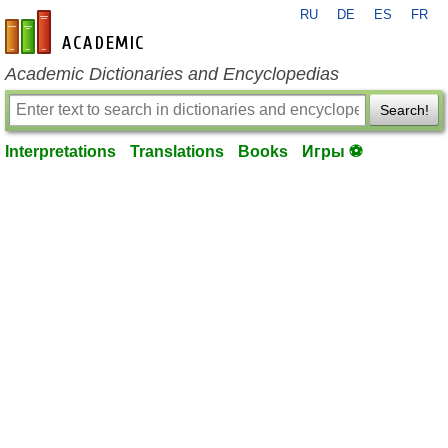
RU
DE
ES
FR
en-academic.com
Academic Dictionaries and Encyclopedias
Search!
Interpretations
Translations
Books
Игры ⚽