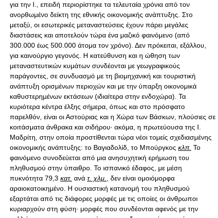
για την Ι., επειδή περιορίστηκε τα τελευταία χρόνια από τον
ανορθωμένο δείκτη της εθνικής οικονομικής ανάπτυξης. Στο
μεταξύ, οι εσωτερικές μεταναστεύσεις έχουν πάρει μεγάλες
διαστάσεις και αποτελούν τώρα ένα μαζικό φαινόμενο (από
300.000 έως 500.000 άτομα τον χρόνο). Δεν πρόκειται, εξάλλου,
για καινούργιο γεγονός. Η κατεύθυνση και η ώθηση των
μεταναστευτικών κυμάτων συνδέονται με γεωγραφικούς
παράγοντες, σε συνδυασμό με τη βιομηχανική και τουριστική
ανάπτυξη ορισμένων περιοχών και με την ύπαρξη οικονομικά
καθυστερημένων εκτάσεων (ιδιαίτερα στην ενδοχώρα). Τα
κυριότερα κέντρα έλξης σήμερα, όπως και στο πρόσφατο
παρελθόν, είναι οι Αστούριας και η Χώρα των Βάσκων, πλούσιες σε
κοιτάσματα άνθρακα και σιδήρου· ακόμα, η πρωτεύουσα της Ι.
Μαδρίτη, στην οποία προστίθενται τώρα νέοι τομείς σχεδιασμένης
οικονομικής ανάπτυξης: το Βαγιαδολίδ, το Μπούργκος
κλπ.
Το
φαινόμενο συνοδεύεται από μια ανησυχητική ερήμωση του
πληθυσμού στην ύπαιθρο. Το ισπανικό έδαφος, με μέση
πυκνότητα 79,3
κατ.
ανά
τ. χλμ.
, δεν είναι ομοιόμορφα
αραιοκατοικημένο. Η ουσιαστική κατανομή του πληθυσμού
εξαρτάται από τις διάφορες μορφές με τις οποίες οι άνθρωποι
κυριαρχούν στη φύση· μορφές που συνδέονται αφενός με την