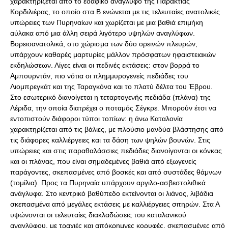
χαρακτηρίζεται από το εδαφικό ανάγλυφο της Παράκτιας
Κορδιλιέρας, το οποίο στα Β ενώνεται με τις τελευταίες ανατολικές
υπώρειες των Πυρηναίων και χωρίζεται με μια βαθιά επιμήκη
αύλακα από μια άλλη σειρά λιγότερο υψηλών αναγλύφων.
Βορειοανατολικά, στο χώρισμα των δύο ορεινών πλευρών,
υπάρχουν καθαρές μαρτυρίες μάλλον πρόσφατων ηφαιστειακών
εκδηλώσεων. Λίγες είναι οι πεδινές εκτάσεις: στον βορρά το
Αμπουρντάν, πιο νότια οι πλημμυρογενείς πεδιάδες του
Λιομπρεγκάτ και της Ταραγκόνα και το πλατύ δέλτα του Έβρου.
Στο εσωτερικό διανοίγεται η τεταρτογενής πεδιάδα (πλάνα) της
Λέριδα, την οποία διατρέχει ο ποταμός Σέγκρε. Μπορούν έτσι να
εντοπιστούν διάφοροι τύποι τοπίων: η άνω Καταλονία
χαρακτηρίζεται από τις βάλιες, με πλούσιο μανδύα βλάστησης από
τις διάφορες καλλιέργειες και τα δάση των ψηλών βουνών. Στις
υπώρειες και στις παραθαλάσσιες πεδιάδες διανοίγονται οι κόνκας
και οι πλάνας, που είναι σημαδεμένες βαθιά από εξωγενείς
παράγοντες, σκεπασμένες από βοσκές και από συστάδες θάμνων
(τομίλια). Προς τα Πυρηναία υπάρχουν αργιλο-ασβεστολιθικά
ανάγλυφα. Στο κεντρικό βαθύπεδο εκτείνονται οι λιάνος, λιβάδια
σκεπασμένα από μεγάλες εκτάσεις με καλλιέργειες σιτηρών. Στα Α
υψώνονται οι τελευταίες διακλαδώσεις του καταλανικού
αναγλύφου, με τραχιές και απόκρημνες κορυφές, σκεπασμένες από