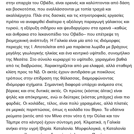
στην επαρχία του Οβιέδο, είναι ορεινές και καλύπτονται από δάση
και βοσκοτόπια, που εναλλάσσονται με τοπία τραχιά και
ακαλλιέργητα. Πλάι στις δασικές και τις κτηνοτροφικές εργασίες
πρέπει να αναφερθεί ιδιαίτερα η αξιόλογη παραγωγή γάλακτος και
τυριού, η εξόρυξη σιδήρου και ψευδαργύρου στα ορεινά –καθώς
και άνθρακα στο λεκανοπέδιο του Οβιέδο– που επέτρεψε τη
βιομηχανική ανάπτυξη. Η Γαλικία είναι μία από τις ιδιόμορφες
περιοχές της Ι. Αποτελείται από μια παράκτια λωρίδα με βράχους
μεγάλης γεωλογικής ηλικίας και ένα κεντρικό υψίπεδο, συνομήλικο
της Μεσέτα. Στο σύνολο κυριαρχεί το υψίπεδο, χαραγμένο βαθιά
από τις διαβρώσεις. Χαρακτηρίζεται από μια ελαφρά, αλλά σταθερή
κλίση προς τα ΝΔ. Οι ακτές έχουν αντιδράσει με ποικίλους
τρόπους στην επίδραση της θάλασσας, διαμορφώνοντας
ιδιόμορφα σχήματα. Σημαντική διαφορά υπάρχει ανάμεσα στις
βόρειες και στις δυτικές ακτές. Οι πρώτες (κόστας άλτας) είναι
ψηλές και απόκρημνες, ενώ οι δεύτερες (κόστας μπάχας) είναι πιο
φαρδιές. Οι κοιλάδες, τέλος, είναι πολύ χαραγμένες, αλλά πλατιές
σε μερικές περιπτώσεις, όπως η κοιλάδα του Βίγκο. Τα υδάτινα
ρεύματα (εκτός από τον Μίνιο στον νότο ή την Ούλια και τον
Τάμπρε στο κέντρο) έχουν σύντομη ροή. Κλιματικά, η Γαλικία
ανήκει στην υγρή Ιβηρία. Καταλονία. Μορφολογικά, η Καταλονία