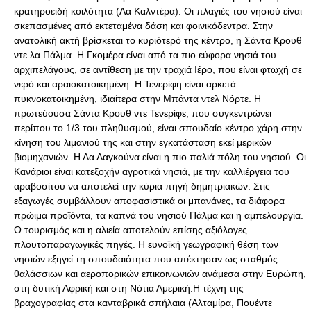
κρατηροειδή κοιλότητα (Λα Καλντέρα). Οι πλαγιές του νησιού είναι
σκεπασμένες από εκτεταμένα δάση και φοινικόδεντρα. Στην
ανατολική ακτή βρίσκεται το κυριότερό της κέντρο, η Σάντα Κρουθ
ντε λα Πάλμα. Η Γκομέρα είναι από τα πιο εύφορα νησιά του
αρχιπελάγους, σε αντίθεση με την τραχιά Ιέρο, που είναι φτωχή σε
νερό και αραιοκατοικημένη. Η Τενερίφη είναι αρκετά
πυκνοκατοικημένη, ιδιαίτερα στην Μπάντα ντελ Νόρτε. Η
πρωτεύουσα Σάντα Κρουθ ντε Τενερίφε, που συγκεντρώνει
περίπου το 1/3 του πληθυσμού, είναι σπουδαίο κέντρο χάρη στην
κίνηση του λιμανιού της και στην εγκατάσταση εκεί μερικών
βιομηχανιών. Η Λα Λαγκούνα είναι η πιο παλιά πόλη του νησιού. Οι
Κανάριοι είναι κατεξοχήν αγροτικά νησιά, με την καλλιέργεια του
αραβοσίτου να αποτελεί την κύρια πηγή δημητριακών. Στις
εξαγωγές συμβάλλουν αποφασιστικά οι μπανάνες, τα διάφορα
πρώιμα προϊόντα, τα καπνά του νησιού Πάλμα και η αμπελουργία.
Ο τουρισμός και η αλιεία αποτελούν επίσης αξιόλογες
πλουτοπαραγωγικές πηγές. Η ευνοϊκή γεωγραφική θέση των
νησιών εξηγεί τη σπουδαιότητα που απέκτησαν ως σταθμός
θαλάσσιων και αεροπορικών επικοινωνιών ανάμεσα στην Ευρώπη,
στη δυτική Αφρική και στη Νότια Αμερική.Η τέχνη της
βραχογραφίας στα κανταβρικά σπήλαια (Αλταμίρα, Πουέντε