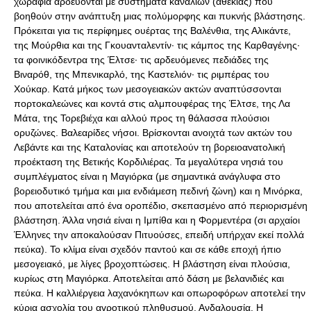
χωράφια αρδεύονται με συστήματα καναλιών (αθεκίας) που
βοηθούν στην ανάπτυξη μιας πολύμορφης και πυκνής βλάστησης.
Πρόκειται για τις περίφημες ουέρτας της Βαλένθια, της Αλικάντε,
της Μούρθια και της Γκουανταλεντίν· τις κάμπος της Καρθαγένης·
τα φοινικόδεντρα της Έλτσε· τις αρδευόμενες πεδιάδες της
Βιναρόθ, της Μπενικαρλό, της Καστελιόν· τις ριμπέρας του
Χούκαρ. Κατά μήκος των μεσογειακών ακτών αναπτύσσονται
πορτοκαλεώνες και κοντά στις αλμπουφέρας της Έλτσε, της Λα
Μάτα, της Τορεβιέχα και αλλού προς τη θάλασσα πλούσιοι
ορυζώνες. Βαλεαρίδες νήσοι. Βρίσκονται ανοιχτά των ακτών του
Λεβάντε και της Καταλονίας και αποτελούν τη βορειοανατολική
προέκταση της Βετικής Κορδιλιέρας. Τα μεγαλύτερα νησιά του
συμπλέγματος είναι η Μαγιόρκα (με σημαντικά ανάγλυφα στο
βορειοδυτικό τμήμα και μια ενδιάμεση πεδινή ζώνη) και η Μινόρκα,
που αποτελείται από ένα οροπέδιο, σκεπασμένο από περιορισμένη
βλάστηση. Άλλα νησιά είναι η Ιμπίθα και η Φορμεντέρα (σι αρχαίοι
Έλληνες την αποκαλούσαν Πιτυούσες, επειδή υπήρχαν εκεί πολλά
πεύκα). Το κλίμα είναι σχεδόν παντού και σε κάθε εποχή ήπιο
μεσογειακό, με λίγες βροχοπτώσεις. Η βλάστηση είναι πλούσια,
κυρίως στη Μαγιόρκα. Αποτελείται από δάση με βελανιδιές και
πεύκα. Η καλλιέργεια λαχανόκηπων και οπωροφόρων αποτελεί την
κύρια ασχολία του αγροτικού πληθυσμού. Ανδαλουσία. Η