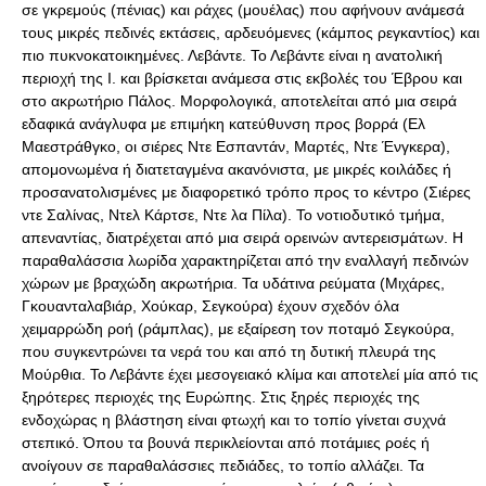
σε γκρεμούς (πένιας) και ράχες (μουέλας) που αφήνουν ανάμεσά
τους μικρές πεδινές εκτάσεις, αρδευόμενες (κάμπος ρεγκαντίος) και
πιο πυκνοκατοικημένες. Λεβάντε. Το Λεβάντε είναι η ανατολική
περιοχή της Ι. και βρίσκεται ανάμεσα στις εκβολές του Έβρου και
στο ακρωτήριο Πάλος. Μορφολογικά, αποτελείται από μια σειρά
εδαφικά ανάγλυφα με επιμήκη κατεύθυνση προς βορρά (Ελ
Μαεστράθγκο, οι σιέρες Ντε Εσπαντάν, Μαρτές, Ντε Ένγκερα),
απομονωμένα ή διατεταγμένα ακανόνιστα, με μικρές κοιλάδες ή
προσανατολισμένες με διαφορετικό τρόπο προς το κέντρο (Σιέρες
ντε Σαλίνας, Ντελ Κάρτσε, Ντε λα Πίλα). Το νοτιοδυτικό τμήμα,
απεναντίας, διατρέχεται από μια σειρά ορεινών αντερεισμάτων. Η
παραθαλάσσια λωρίδα χαρακτηρίζεται από την εναλλαγή πεδινών
χώρων με βραχώδη ακρωτήρια. Τα υδάτινα ρεύματα (Μιχάρες,
Γκουανταλαβιάρ, Χούκαρ, Σεγκούρα) έχουν σχεδόν όλα
χειμαρρώδη ροή (ράμπλας), με εξαίρεση τον ποταμό Σεγκούρα,
που συγκεντρώνει τα νερά του και από τη δυτική πλευρά της
Μούρθια. Το Λεβάντε έχει μεσογειακό κλίμα και αποτελεί μία από τις
ξηρότερες περιοχές της Ευρώπης. Στις ξηρές περιοχές της
ενδοχώρας η βλάστηση είναι φτωχή και το τοπίο γίνεται συχνά
στεπικό. Όπου τα βουνά περικλείονται από ποτάμιες ροές ή
ανοίγουν σε παραθαλάσσιες πεδιάδες, το τοπίο αλλάζει. Τα