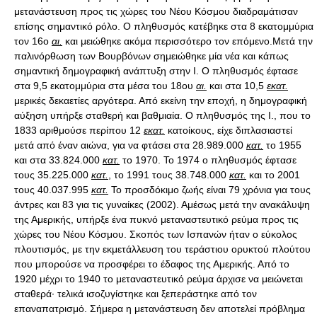
μετανάστευση προς τις χώρες του Νέου Κόσμου διαδραμάτισαν
επίσης σημαντικό ρόλο. Ο πληθυσμός κατέβηκε στα 8 εκατομμύρια
τον 16ο
αι.
και μειώθηκε ακόμα περισσότερο τον επόμενο.Μετά την
παλινόρθωση των Βουρβόνων σημειώθηκε μία νέα και κάπως
σημαντική δημογραφική ανάπτυξη στην Ι. Ο πληθυσμός έφτασε
στα 9,5 εκατομμύρια στα μέσα του 18ου
αι.
και στα 10,5
εκατ.
μερικές δεκαετίες αργότερα. Από εκείνη την εποχή, η δημογραφική
αύξηση υπήρξε σταθερή και βαθμιαία. Ο πληθυσμός της Ι., που το
1833 αριθμούσε περίπου 12
εκατ.
κατοίκους, είχε διπλασιαστεί
μετά από έναν αιώνα, για να φτάσει στα 28.989.000
κατ.
το 1955
και στα 33.824.000
κατ.
το 1970. Το 1974 ο πληθυσμός έφτασε
τους 35.225.000
κατ.
, το 1991 τους 38.748.000
κατ.
και το 2001
τους 40.037.995
κατ.
Το προσδόκιμο ζωής είναι 79 χρόνια για τους
άντρες και 83 για τις γυναίκες (2002). Αμέσως μετά την ανακάλυψη
της Αμερικής, υπήρξε ένα πυκνό μεταναστευτικό ρεύμα προς τις
χώρες του Νέου Κόσμου. Σκοπός των Ισπανών ήταν ο εύκολος
πλουτισμός, με την εκμετάλλευση του τεράστιου ορυκτού πλούτου
που μπορούσε να προσφέρει το έδαφος της Αμερικής. Από το
1920 μέχρι το 1940 το μεταναστευτικό ρεύμα άρχισε να μειώνεται
σταθερά· τελικά ισοζυγίστηκε και ξεπεράστηκε από τον
επαναπατρισμό. Σήμερα η μετανάστευση δεν αποτελεί πρόβλημα