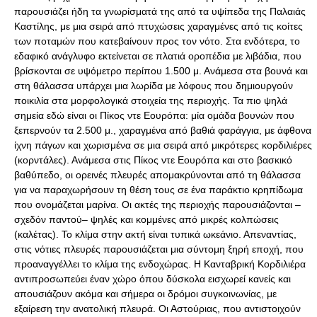
παρουσιάζει ήδη τα γνωρίσματά της από τα υψίπεδα της Παλαιάς
Καστίλης, με μια σειρά από πτυχώσεις χαραγμένες από τις κοίτες
των ποταμών που κατεβαίνουν προς τον νότο. Στα ενδότερα, το
εδαφικό ανάγλυφο εκτείνεται σε πλατιά οροπέδια με λιβάδια, που
βρίσκονται σε υψόμετρο περίπου 1.500 μ. Ανάμεσα στα βουνά και
στη θάλασσα υπάρχει μια λωρίδα με λόφους που δημιουργούν
ποικιλία στα μορφολογικά στοιχεία της περιοχής. Τα πιο ψηλά
σημεία εδώ είναι οι Πίκος ντε Εουρόπα: μία ομάδα βουνών που
ξεπερνούν τα 2.500 μ., χαραγμένα από βαθιά φαράγγια, με άφθονα
ίχνη πάγων και χωρισμένα σε μια σειρά από μικρότερες κορδιλιέρες
(κορντάλες). Ανάμεσα στις Πίκος ντε Εουρόπα και στο βασκικό
βαθύπεδο, οι ορεινές πλευρές απομακρύνονται από τη θάλασσα
για να παραχωρήσουν τη θέση τους σε ένα παράκτιο κρηπίδωμα
που ονομάζεται μαρίνα. Οι ακτές της περιοχής παρουσιάζονται –
σχεδόν παντού– ψηλές και κομμένες από μικρές κολπώσεις
(καλέτας). Το κλίμα στην ακτή είναι τυπικά ωκεάνιο. Απεναντίας,
στις νότιες πλευρές παρουσιάζεται μια σύντομη ξηρή εποχή, που
προαναγγέλλει το κλίμα της ενδοχώρας. Η Κανταβρική Κορδιλιέρα
αντιπροσωπεύει έναν χώρο όπου δύσκολα εισχωρεί κανείς και
απουσιάζουν ακόμα και σήμερα οι δρόμοι συγκοινωνίας, με
εξαίρεση την ανατολική πλευρά. Οι Αστούριας, που αντιστοιχούν