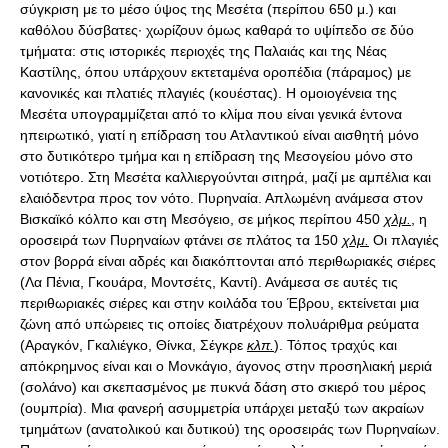
σύγκριση με το μέσο ύψος της Μεσέτα (περίπου 650 μ.) και
καθόλου δύσβατες· χωρίζουν όμως καθαρά το υψίπεδο σε δύο
τμήματα: στις ιστορικές περιοχές της Παλαιάς και της Νέας
Καστίλης, όπου υπάρχουν εκτεταμένα οροπέδια (πάραμος) με
κανονικές και πλατιές πλαγιές (κουέστας). Η ομοιογένεια της
Μεσέτα υπογραμμίζεται από το κλίμα που είναι γενικά έντονα
ηπειρωτικό, γιατί η επίδραση του Ατλαντικού είναι αισθητή μόνο
στο δυτικότερο τμήμα και η επίδραση της Μεσογείου μόνο στο
νοτιότερο. Στη Μεσέτα καλλιεργούνται σιτηρά, μαζί με αμπέλια και
ελαιόδεντρα προς τον νότο. Πυρηναία. Απλωμένη ανάμεσα στον
Βισκαϊκό κόλπο και στη Μεσόγειο, σε μήκος περίπου 450
χλμ.
, η
οροσειρά των Πυρηναίων φτάνει σε πλάτος τα 150
χλμ.
Οι πλαγιές
στον βορρά είναι αδρές και διακόπτονται από περιθωριακές σιέρες
(Λα Πένια, Γκουάρα, Μοντσέτς, Καντί). Ανάμεσα σε αυτές τις
περιθωριακές σιέρες και στην κοιλάδα του Έβρου, εκτείνεται μια
ζώνη από υπώρειες τις οποίες διατρέχουν πολυάριθμα ρεύματα
(Αραγκόν, Γκαλιέγκο, Θίνκα, Σέγκρε
κλπ.
). Τόπος τραχύς και
απόκρημνος είναι και ο Μονκάγιο, άγονος στην προσηλιακή μεριά
(σολάνο) και σκεπασμένος με πυκνά δάση στο σκιερό του μέρος
(ουμπρία). Μια φανερή ασυμμετρία υπάρχει μεταξύ των ακραίων
τμημάτων (ανατολικού και δυτικού) της οροσειράς των Πυρηναίων.