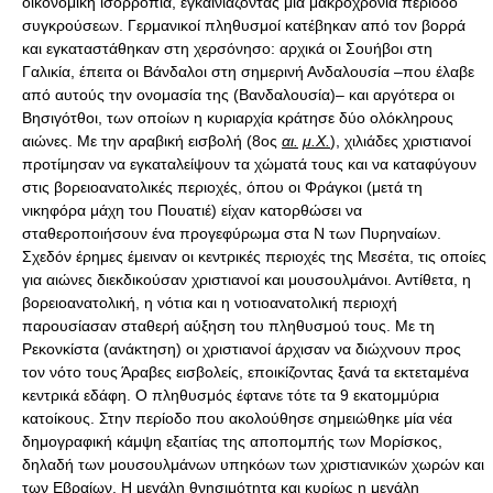
οικονομική ισορροπία, εγκαινιάζοντας μία μακροχρόνια περίοδο
συγκρούσεων. Γερμανικοί πληθυσμοί κατέβηκαν από τον βορρά
και εγκαταστάθηκαν στη χερσόνησο: αρχικά οι Σουήβοι στη
Γαλικία, έπειτα οι Βάνδαλοι στη σημερινή Ανδαλουσία –που έλαβε
από αυτούς την ονομασία της (Βανδαλουσία)– και αργότερα οι
Βησιγότθοι, των οποίων η κυριαρχία κράτησε δύο ολόκληρους
αιώνες. Με την αραβική εισβολή (8ος
αι.
μ.Χ.
), χιλιάδες χριστιανοί
προτίμησαν να εγκαταλείψουν τα χώματά τους και να καταφύγουν
στις βορειοανατολικές περιοχές, όπου οι Φράγκοι (μετά τη
νικηφόρα μάχη του Πουατιέ) είχαν κατορθώσει να
σταθεροποιήσουν ένα προγεφύρωμα στα Ν των Πυρηναίων.
Σχεδόν έρημες έμειναν οι κεντρικές περιοχές της Μεσέτα, τις οποίες
για αιώνες διεκδικούσαν χριστιανοί και μουσουλμάνοι. Αντίθετα, η
βορειοανατολική, η νότια και η νοτιοανατολική περιοχή
παρουσίασαν σταθερή αύξηση του πληθυσμού τους. Με τη
Ρεκονκίστα (ανάκτηση) οι χριστιανοί άρχισαν να διώχνουν προς
τον νότο τους Άραβες εισβολείς, εποικίζοντας ξανά τα εκτεταμένα
κεντρικά εδάφη. Ο πληθυσμός έφτανε τότε τα 9 εκατομμύρια
κατοίκους. Στην περίοδο που ακολούθησε σημειώθηκε μία νέα
δημογραφική κάμψη εξαιτίας της αποπομπής των Μορίσκος,
δηλαδή των μουσουλμάνων υπηκόων των χριστιανικών χωρών και
των Εβραίων. Η μεγάλη θνησιμότητα και κυρίως η μεγάλη