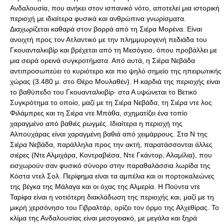
Ανδαλουσία, που ανήκει στον ισπανικό νότο, αποτελεί μια ιστορική
περιοχή με ιδιαίτερα φυσικά και ανθρώπινα γνωρίσματα.
Διαχωρίζεται καθαρά στον βορρά από τη Σιέρα Μορένα. Είναι
ανοιχτή προς τον Ατλαντικό με την πλημμυρογενή πεδιάδα του
Γκουανταλκιβίρ και βρέχεται από τη Μεσόγειο, όπου προβάλλει με
μια σειρά ορεινά συγκροτήματα. Από αυτά, η Σιέρα Νεβάδα
αντιπροσωπεύει το κυριότερο και πιο ψηλό σημείο της ηπειρωτικής
χώρας (3.480 μ. στο Θέρο Μουλαθέν). Η καρδιά της περιοχής είναι
το βαθύπεδο του Γκουανταλκιβίρ· στα Α υψώνεται το Βετικό
Συγκρότημα το οποίο, μαζί με τη Σιέρα Νεβάδα, τη Σιέρα ντε λος
Φιλάμπρες και τη Σιέρα ντε Μπάθα, σχηματίζει ένα τοπίο
χαραγμένο από βαθιές ρωγμές. Ιδιαίτερα η περιοχή της
Αλπουχάρας είναι χαραγμένη βαθιά από χειμάρρους. Στα Ν της
Σιέρα Νεβάδα, παράλληλα προς την ακτή, παρατάσσονται άλλες
σιέρες (Ντε Αλμιχάρα, Κοντραβιέσα, Ντε Γκάντορ, Αλαμίλια), που
εισχωρούν σαν φυσικό σύνορο στην παραθαλάσσια λωρίδα της
Κόστα ντελ Σολ. Περίφημα είναι τα αμπέλια και οι πορτοκαλεώνες
της βέγκα της Μάλαγα και οι όχας της Αλμερία. Η Πούντα ντε
Ταρίφα είναι η νοτιότερη διακλάδωση της περιοχής και, μαζί με τη
μικρή χερσόνησο του Γιβραλτάρ, ορίζει τον όρμο της Αλχεθίρας. Το
κλίμα της Ανδαλουσίας είναι μεσογειακό, με μεγάλα και ξηρά