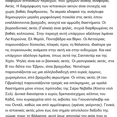
διαφόρων ισπανικών περιοχών, που χρήζουν ειδικής αναφοράς.
Ακτές. Η διαμόρφωση των ισπανικών ακτών είναι συνεχής και
χωρίς βαθιές διαρθρώσεις. Τα ακραία εδαφικά της ανάγλυφα
δημιουργούν μεγάλη μορφολογική ποικιλία στις ακτές όπου
εναλλάσσονται βραχώδη, ανοιχτά και αμμώδη διαστήματα. Οι
βορειοδυτικές ακτές (Γαλικία) είναι ψηλές, συχνά διαρθρωμένες σε
βαθιές κολπώσεις. Στην περιοχή αυτή υπάρχουν αξιόλογα λιμάνια:
Λα Κορούνια, Ελ Φερόλ, Ποντεβέδρα και Βίγκο. Οι Αστούριας
παρουσιάζουν δύσκολες πλαγιές προς τη θάλασσα, ιδιαίτερα για
τις συγκοινωνίες ανάμεσα στην ακτή και στην ενδοχώρα. Και εκεί
υπάρχουν αξιόλογα λιμάνια, όπως αυτά της Σανταντέρ και της
Χιχόν. Ψηλές είναι και οι βασκικές ακτές. Οι μεσογειακές ακτές, στα
Β του δέλτα του Έβρου, είναι βραχώδεις. Νοτιότερα
παρουσιάζονται ως μια αλληλοδιαδοχή από ευρείς όρμους,
χωρισμένους από βραχώδη ακρωτήρια. Οι νότιες ακτές (Α του
Γιβραλτάρ) παρουσιάζονται τραχιές και απόκρημνες, με ομαλά
διαστήματα μόνο στους πρόποδες της Σιέρα Νεβάδα (Κόστα ντελ
Σολ). Δυτικά διανοίγεται ο ευρύς δρεπανόσχημος κόλπος του
Κάδιξ, που κυριαρχείται από τις εκβολές του Γκουανταλκιβίρ και
του Οντιέλ, καθώς και από αμμόλοφους (αρένας γκόρντας). Γενικά,
οι ισπανικές ακτές μόνο έως ένα σημείο αποτελούν διέξοδο της
χώρας προς τη θάλασσα· αυτό ίσως αποτελεί την αιτία που οι