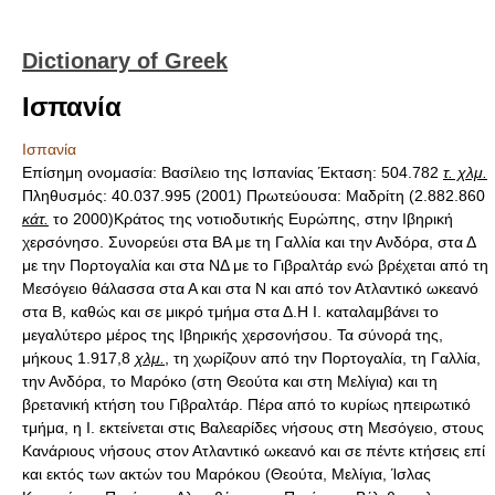
Dictionary of Greek
Ισπανία
Ισπανία
Επίσημη ονομασία: Βασίλειο της Ισπανίας Έκταση: 504.782
τ. χλμ.
Πληθυσμός: 40.037.995 (2001) Πρωτεύουσα: Μαδρίτη (2.882.860
κάτ.
το 2000)Κράτος της νοτιοδυτικής Ευρώπης, στην Ιβηρική
χερσόνησο. Συνορεύει στα ΒΑ με τη Γαλλία και την Ανδόρα, στα Δ
με την Πορτογαλία και στα ΝΔ με το Γιβραλτάρ ενώ βρέχεται από τη
Μεσόγειο θάλασσα στα Α και στα Ν και από τον Ατλαντικό ωκεανό
στα Β, καθώς και σε μικρό τμήμα στα Δ.Η Ι. καταλαμβάνει το
μεγαλύτερο μέρος της Ιβηρικής χερσονήσου. Τα σύνορά της,
μήκους 1.917,8
χλμ.
, τη χωρίζουν από την Πορτογαλία, τη Γαλλία,
την Ανδόρα, το Μαρόκο (στη Θεούτα και στη Μελίγια) και τη
βρετανική κτήση του Γιβραλτάρ. Πέρα από το κυρίως ηπειρωτικό
τμήμα, η Ι. εκτείνεται στις Βαλεαρίδες νήσους στη Μεσόγειο, στους
Κανάριους νήσους στον Ατλαντικό ωκεανό και σε πέντε κτήσεις επί
και εκτός των ακτών του Μαρόκου (Θεούτα, Μελίγια, Ίσλας